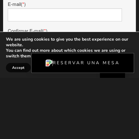
E-mail(
*
)
Confirmar E-mail(
*
)
We are using cookies to give you the best experience on our
website.
FR
You can find out more about which cookies we are using or
switch them off in
settings
.
Comentarios
ES
RESERVAR UNA MESA
Accept
Reject
Settings
EN
(
*
) Debe rellenar todos los campos obligatorios
Deseo recibir información adicional
+ Info