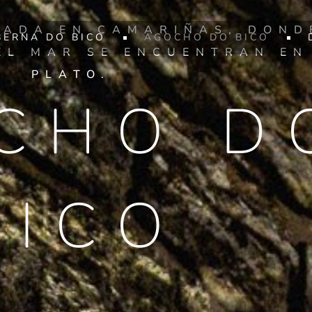
RADA EN CAMARIÑAS, DOND
BERNA DO BICO
AGOCHO DO BICO
EL MAR SE ENCUENTRAN EN
PLATO.
CHO D
BICO