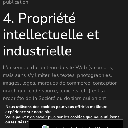
publication.
4. Propriété
intellectuelle et
industrielle
L'ensemble du contenu du site Web (y compris,
mais sans s'y limiter, les textes, photographies,
images, logos, marques de commerce, conception
graphique, code source, logiciels, etc.) est la
propriété de la Société ou de tiers qui en ont
autorisé l'utilisation, et est protégé par les
Nous utilisons des cookies pour vous offrir la meilleure
expérience sur notre site.
réglementations en matière de propriété
EN
Vous pouvez en savoir plus sur les cookies que nous utilisons
intellectuelle et industrielle.
ou les désactiver dans les
paramètres
.
ES