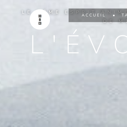
LE MÊME ESPRIT ANIM
ACCUEIL
T
DE M
L'ÉV